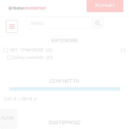
Skip
Main
Kontakt
to
Menu
content
KATEGORIE
ART. TYNKARSKIE
(22)
[-]
Listwy i narożniki
(22)
CENY NETTO
2.25 zł — 68.34 zł
FILTRY
DOSTĘPNOŚĆ