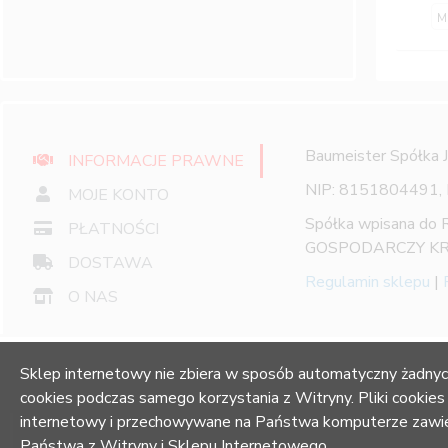
M
Baumeister Spółka 
INFORMACJE PRAWNE
NIP: 8151804491,
MOJE KONTO
Spółka wpisana do
PŁATNOŚCI
GOSPODARCZY KR
DOSTAWA
Regulamin sklepu
|
O NAS
Sklep internetowy nie zbiera w sposób automatyczny żadnyc
cookies podczas samego korzystania z Witryny. Pliki cookies
internetowy i przechowywane na Państwa komputerze zawier
Państwa z Witryny i Sklepu Internetowego.