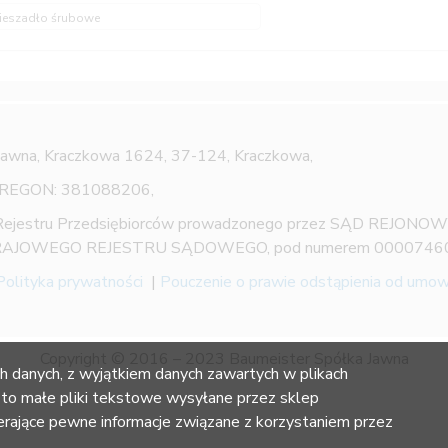
ieszadło śrubowe
Jawna,
Kraczkowa 1624, 37-124, Kraczkowa,
 REGON: 381088206,
 Rejestru Przedsiębiorców prowadzonego przez SĄD REJON
AJOWEGO REJESTRU SĄDOWEGO, pod numerem 0000746
Polityka prywatności
|
Pouczenie o prawie odstąpienia od umo
Copyright © 2016 – 2023 Baumeister Spółka Jawna
h danych, z wyjątkiem danych zawartych w plikach
 to małe pliki tekstowe wysyłane przez sklep
ające pewne informacje związane z korzystaniem przez