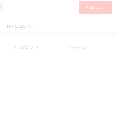
Kontakt
NARZĘDZIA
( Ilość:
6
)