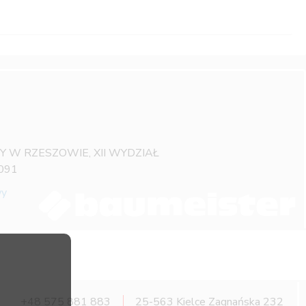
OWY W RZESZOWIE, XII WYDZIAŁ
091
wy
+48 575 881 883
25-563 Kielce Zagnańska 232