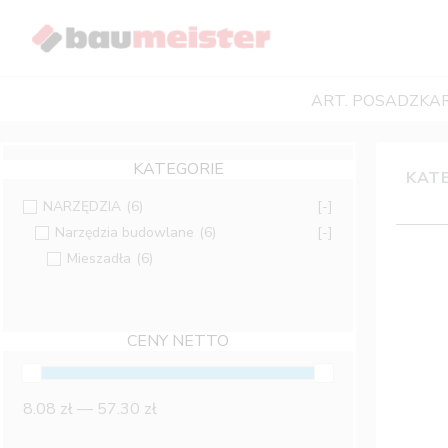
Skip
to
content
ART. POSADZKAR
KATEGORIE
KATE
NARZĘDZIA
(6)
[-]
Narzędzia budowlane
(6)
[-]
Mieszadła
(6)
CENY NETTO
8.08 zł — 57.30 zł