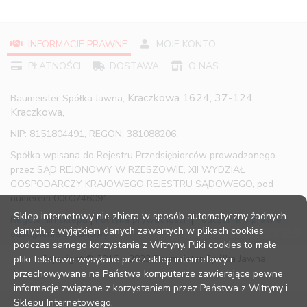
INFORMACJE PRAWNE
MOJE KONTO
PŁATNOŚCI
DOSTAWA
O NAS
Kraczkowa 1624, 37-124,
Baumeister Spółka Jawna,
Kraczkowa,
NIP: 8151804491, REGON: 381088206,
Spółka wpisana do Rejestru Przedsiębiorców prowadzonego
przez SĄD REJONOWY W RZESZOWIE, XII WYDZIAŁ
GOSPODARCZY KRAJOWEGO REJESTRU SĄDOWEGO, pod
numerem 0000746091
Sklep internetowy nie zbiera w sposób automatyczny żadnych
Regulamin sklepu
|
Polityka prywatności
|
Pouczenie o prawie
danych, z wyjątkiem danych zawartych w plikach cookies
odstąpienia od umowy
podczas samego korzystania z Witryny. Pliki cookies to małe
Copyright © 2016 – 2023 Baumeister Spółka Jawna
pliki tekstowe wysyłane przez sklep internetowy i
przechowywane na Państwa komputerze zawierające pewne
informacje związane z korzystaniem przez Państwa z Witryny i
Sklepu Internetowego.