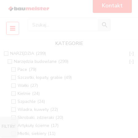
Skip
Main
Kontakt
to
Menu
content
KATEGORIE
NARZĘDZIA
(299)
[-]
Narzędzia budowlane
(299)
[-]
Pace
(79)
Szczotki, łopaty, grabie
(49)
Wałki
(27)
Kielnie
(24)
Szpachle
(24)
Wiadra, kuwety
(22)
Skrobaki, zdzieraki
(20)
Artykuły ścierne
(17)
FILTRY
Młotki, siekiery
(11)