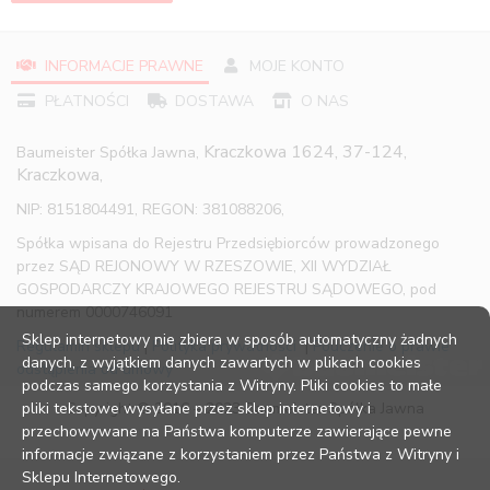
INFORMACJE PRAWNE
MOJE KONTO
PŁATNOŚCI
DOSTAWA
O NAS
Kraczkowa 1624, 37-124,
Baumeister Spółka Jawna,
Kraczkowa,
NIP: 8151804491, REGON: 381088206,
Spółka wpisana do Rejestru Przedsiębiorców prowadzonego
przez SĄD REJONOWY W RZESZOWIE, XII WYDZIAŁ
GOSPODARCZY KRAJOWEGO REJESTRU SĄDOWEGO, pod
numerem 0000746091
Sklep internetowy nie zbiera w sposób automatyczny żadnych
Regulamin sklepu
|
Polityka prywatności
|
Pouczenie o prawie
danych, z wyjątkiem danych zawartych w plikach cookies
odstąpienia od umowy
podczas samego korzystania z Witryny. Pliki cookies to małe
pliki tekstowe wysyłane przez sklep internetowy i
Copyright © 2016 – 2023 Baumeister Spółka Jawna
przechowywane na Państwa komputerze zawierające pewne
informacje związane z korzystaniem przez Państwa z Witryny i
Sklepu Internetowego.