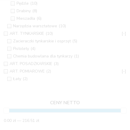
Pędzle
(10)
Drabiny
(8)
Mieszadła
(6)
Narzędzia warsztatowe
(10)
ART. TYNKARSKIE
(10)
[-]
Zacieraczki tynkarskie i osprzęt
(5)
Pistolety
(4)
Chemia budowlana dla tynkarzy
(1)
ART. POSADZKARSKIE
(3)
ART. POMIAROWE
(2)
[-]
Łaty
(2)
CENY NETTO
0.00 zł — 216.51 zł