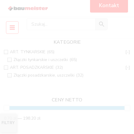
Skip
Main
Kontakt
to
Menu
content
KATEGORIE
ART. TYNKARSKIE
(65)
[-]
Złączki tynkarskie i uszczelki
(65)
ART. POSADZKARSKIE
(32)
[-]
Złączki posadzkarskie, uszczelki
(32)
CENY NETTO
0.70 zł — 198.20 zł
FILTRY