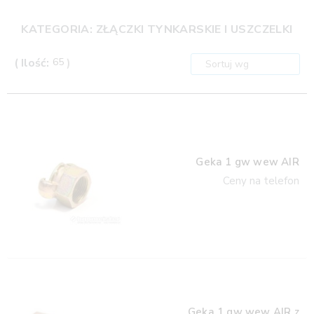
KATEGORIA: ZŁĄCZKI TYNKARSKIE I USZCZELKI
( Ilość:
65
)
Geka 1 gw wew AIR
Ceny na telefon
Geka 1 gw wew AIR z