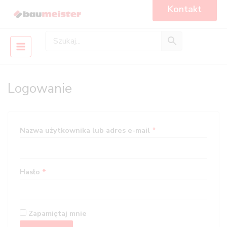
Skip
Main
Kontakt
to
Menu
content
Logowanie
Wymagane
Wymagane
Wymagane
Wymagane
Nazwa użytkownika lub adres e-mail
*
Hasło
*
Zapamiętaj mnie