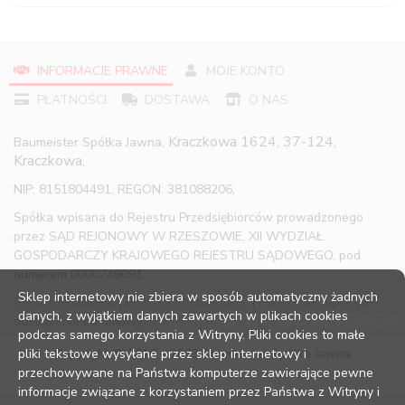
INFORMACJE PRAWNE
MOJE KONTO
PŁATNOŚCI
DOSTAWA
O NAS
Kraczkowa 1624, 37-124,
Baumeister Spółka Jawna,
Kraczkowa,
NIP: 8151804491, REGON: 381088206,
Spółka wpisana do Rejestru Przedsiębiorców prowadzonego
przez SĄD REJONOWY W RZESZOWIE, XII WYDZIAŁ
GOSPODARCZY KRAJOWEGO REJESTRU SĄDOWEGO, pod
numerem 0000746091
Sklep internetowy nie zbiera w sposób automatyczny żadnych
Regulamin sklepu
|
Polityka prywatności
|
Pouczenie o prawie
danych, z wyjątkiem danych zawartych w plikach cookies
odstąpienia od umowy
podczas samego korzystania z Witryny. Pliki cookies to małe
pliki tekstowe wysyłane przez sklep internetowy i
Copyright © 2016 – 2023 Baumeister Spółka Jawna
przechowywane na Państwa komputerze zawierające pewne
informacje związane z korzystaniem przez Państwa z Witryny i