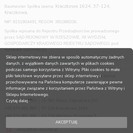
Kraczkowa 1624, 37-124,
Baumeister Spółka Jawna,
Kraczkowa,
NIP: 8151804491, REGON: 381088206,
Spółka wpisana do Rejestru Przedsiębiorców prowadzonego
przez SĄD REJONOWY W RZESZOWIE, XII WYDZIAŁ
GOSPODARCZY KRAJOWEGO REJESTRU SĄDOWEGO, pod
numerem 0000746091
Sklep internetowy nie zbiera w sposób automatyczny żadnych
Regulamin sklepu
|
Polityka prywatności
|
Pouczenie o prawie
danych, z wyjątkiem danych zawartych w plikach cookies
odstąpienia od umowy
podczas samego korzystania z Witryny. Pliki cookies to małe
pliki tekstowe wysyłane przez sklep internetowy i
Copyright © 2016 – 2023 Baumeister Spółka Jawna
przechowywane na Państwa komputerze zawierające pewne
informacje związane z korzystaniem przez Państwa z Witryny i
Sklepu Internetowego.
+48 575 881 883
25-563 Kielce Zagnańska 232
Czytaj dalej
+48 575 881 883
37-124 Kraczkowa 1624
+48 575 881 886
43-190 Mikołów, Brzozowa 5
AKCEPTUJĘ
sklep@bau-meister.pl