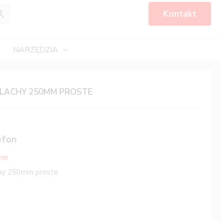
Kontakt
NARZĘDZIA
BLACHY 250MM PROSTE
efon
nie
hy 250mm proste