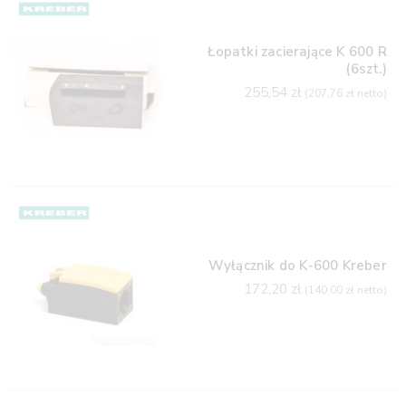
Łopatki zacierające K 600 R
(6szt.)
255,54
zł
(
207,76
zł
netto)
Wyłącznik do K-600 Kreber
172,20
zł
(
140,00
zł
netto)