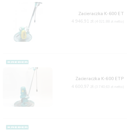
Zacieraczka K-600 ET
4 946,91
zł
(
4 021,88
zł
netto)
Zacieraczka K-600 ETP
4 600,97
zł
(
3 740,63
zł
netto)