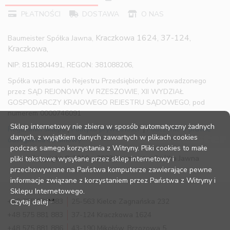
PŁATNOŚCI
DOSTAWA
O NAS
Kraczkowa 1624, 37-124,
Baumeister Spółka Jawna,
Kraczkowa,
NIP: 8151804491, REGON: 381088206,
Spółka wpisana do Rejestru Przedsiębiorców prowadzonego
przez SĄD REJONOWY W RZESZOWIE, XII WYDZIAŁ
GOSPODARCZY KRAJOWEGO REJESTRU SĄDOWEGO, pod
numerem 0000746091
Sklep internetowy nie zbiera w sposób automatyczny żadnych
Regulamin sklepu
|
Polityka prywatności
|
Pouczenie o prawie
danych, z wyjątkiem danych zawartych w plikach cookies
odstąpienia od umowy
podczas samego korzystania z Witryny. Pliki cookies to małe
Copyright © 2016 – 2023 Baumeister Spółka Jawna
pliki tekstowe wysyłane przez sklep internetowy i
przechowywane na Państwa komputerze zawierające pewne
informacje związane z korzystaniem przez Państwa z Witryny i
Sklepu Internetowego.
+48 575 881 883
25-563 Kielce Zagnańska 232
Czytaj dalej
+48 575 881 883
37-124 Kraczkowa 1624
+48 575 881 886
43-190 Mikołów, Brzozowa 5