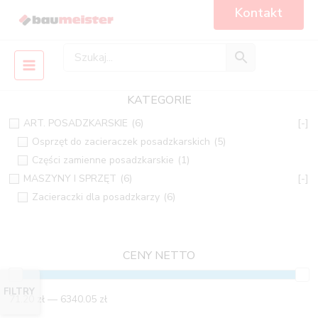
Skip
Main
Kontakt
to
Menu
content
KATEGORIE
ART. POSADZKARSKIE
(6)
[-]
Osprzęt do zacieraczek posadzkarskich
(5)
Części zamienne posadzkarskie
(1)
MASZYNY I SPRZĘT
(6)
[-]
Zacieraczki dla posadzkarzy
(6)
CENY NETTO
FILTRY
71.20 zł — 6340.05 zł