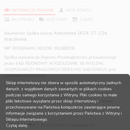
INFORMACJE PRAWNE
MOJE KONTO
PŁATNOŚCI
DOSTAWA
O NAS
Kraczkowa 1624, 37-124,
Baumeister Spółka Jawna,
Kraczkowa,
NIP: 8151804491, REGON: 381088206,
Spółka wpisana do Rejestru Przedsiębiorców prowadzonego
przez SĄD REJONOWY W RZESZOWIE, XII WYDZIAŁ
GOSPODARCZY KRAJOWEGO REJESTRU SĄDOWEGO, pod
numerem 0000746091
Sklep internetowy nie zbiera w sposób automatyczny żadnych
Regulamin sklepu
|
Polityka prywatności
|
Pouczenie o prawie
danych, z wyjątkiem danych zawartych w plikach cookies
odstąpienia od umowy
podczas samego korzystania z Witryny. Pliki cookies to małe
pliki tekstowe wysyłane przez sklep internetowy i
Copyright © 2016 – 2023 Baumeister Spółka Jawna
przechowywane na Państwa komputerze zawierające pewne
informacje związane z korzystaniem przez Państwa z Witryny i
Sklepu Internetowego.
+48 575 881 883
25-563 Kielce Zagnańska 232
Czytaj dalej