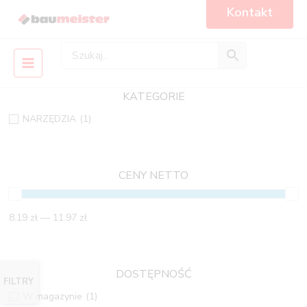
Skip
Main
Kontakt
to
Menu
content
KATEGORIE
NARZĘDZIA
(1)
CENY NETTO
8.19 zł — 11.97 zł
DOSTĘPNOŚĆ
FILTRY
W magazynie
(1)