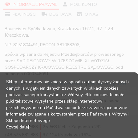
INFORMACJE PRAWNE
MOJE KONTO
PŁATNOŚCI
DOSTAWA
O NAS
Kraczkowa 1624, 37-124,
Baumeister Spółka Jawna,
Kraczkowa,
NIP: 8151804491, REGON: 381088206,
Spółka wpisana do Rejestru Przedsiębiorców prowadzonego
przez SĄD REJONOWY W RZESZOWIE, XII WYDZIAŁ
GOSPODARCZY KRAJOWEGO REJESTRU SĄDOWEGO, pod
numerem 0000746091
Sklep internetowy nie zbiera w sposób automatyczny żadnych
Regulamin sklepu
|
Polityka prywatności
|
Pouczenie o prawie
danych, z wyjątkiem danych zawartych w plikach cookies
odstąpienia od umowy
podczas samego korzystania z Witryny. Pliki cookies to małe
Copyright © 2016 – 2023 Baumeister Spółka Jawna
pliki tekstowe wysyłane przez sklep internetowy i
przechowywane na Państwa komputerze zawierające pewne
informacje związane z korzystaniem przez Państwa z Witryny i
Sklepu Internetowego.
+48 575 881 883
25-563 Kielce Zagnańska 232
Czytaj dalej
+48 575 881 883
37-124 Kraczkowa 1624