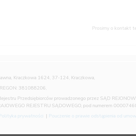
Prosimy o kontakt t
Jawna,
Kraczkowa 1624, 37-124, Kraczkowa,
 REGON: 381088206,
 Rejestru Przedsiębiorców prowadzonego przez SĄD REJON
AJOWEGO REJESTRU SĄDOWEGO, pod numerem 0000746
Polityka prywatności
|
Pouczenie o prawie odstąpienia od umo