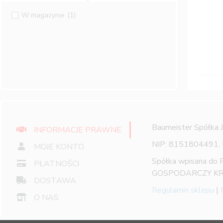
W magazynie
(1)
Baumeister Spółka 
INFORMACJE PRAWNE
NIP: 8151804491,
MOJE KONTO
Spółka wpisana do
PŁATNOŚCI
GOSPODARCZY KR
DOSTAWA
Regulamin sklepu
|
O NAS