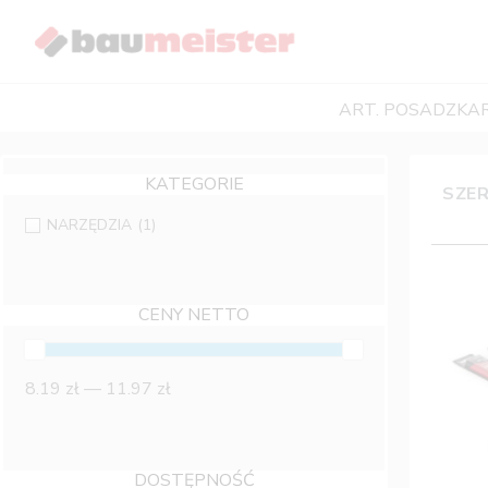
Skip
to
content
ART. POSADZKAR
KATEGORIE
SZER
NARZĘDZIA
(1)
CENY NETTO
8.19 zł — 11.97 zł
DOSTĘPNOŚĆ