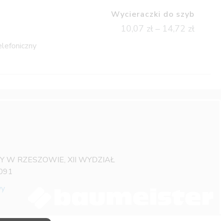
Wycieraczki do szyb
10,07
zł
–
14,72
zł
elefoniczny
OWY W RZESZOWIE, XII WYDZIAŁ
091
wy