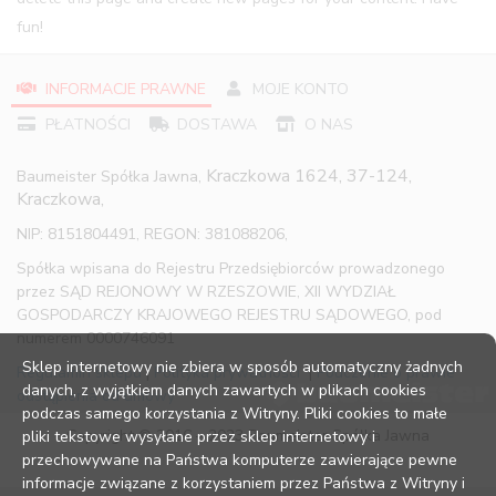
fun!
INFORMACJE PRAWNE
MOJE KONTO
PŁATNOŚCI
DOSTAWA
O NAS
Kraczkowa 1624, 37-124,
Baumeister Spółka Jawna,
Kraczkowa,
NIP: 8151804491, REGON: 381088206,
Spółka wpisana do Rejestru Przedsiębiorców prowadzonego
przez SĄD REJONOWY W RZESZOWIE, XII WYDZIAŁ
GOSPODARCZY KRAJOWEGO REJESTRU SĄDOWEGO, pod
numerem 0000746091
Sklep internetowy nie zbiera w sposób automatyczny żadnych
Regulamin sklepu
|
Polityka prywatności
|
Pouczenie o prawie
danych, z wyjątkiem danych zawartych w plikach cookies
odstąpienia od umowy
podczas samego korzystania z Witryny. Pliki cookies to małe
Copyright © 2016 – 2023 Baumeister Spółka Jawna
pliki tekstowe wysyłane przez sklep internetowy i
przechowywane na Państwa komputerze zawierające pewne
informacje związane z korzystaniem przez Państwa z Witryny i