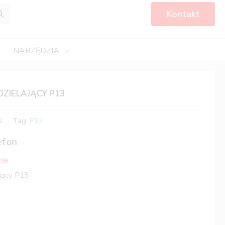
Kontakt
NARZĘDZIA
ZIELAJĄCY P13
2
Tag:
P13
efon
nie
jący P13