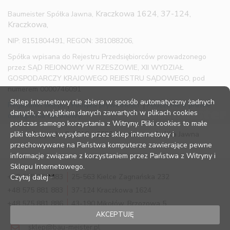
Kraczkowa 1624, 37-124,
Baumeister Spółka Jawna,
Kraczkowa,
NIP: 8151804491, REGON: 381088206,
Spółka wpisana do Rejestru Przedsiębiorców prowadzonego
przez SĄD REJONOWY W RZESZOWIE, XII WYDZIAŁ
GOSPODARCZY KRAJOWEGO REJESTRU SĄDOWEGO, pod
numerem 0000746091
Sklep internetowy nie zbiera w sposób automatyczny żadnych
Regulamin sklepu
|
Polityka prywatności
|
Pouczenie o prawie
danych, z wyjątkiem danych zawartych w plikach cookies
odstąpienia od umowy
podczas samego korzystania z Witryny. Pliki cookies to małe
pliki tekstowe wysyłane przez sklep internetowy i
Copyright © 2016 – 2023 Baumeister Spółka Jawna
przechowywane na Państwa komputerze zawierające pewne
informacje związane z korzystaniem przez Państwa z Witryny i
Sklepu Internetowego.
+48 575 881 883
25-563 Kielce Zagnańska 232
Czytaj dalej
+48 575 881 883
37-124 Kraczkowa 1624
+48 575 881 886
43-190 Mikołów, Brzozowa 5
AKCEPTUJĘ
sklep@bau-meister.pl