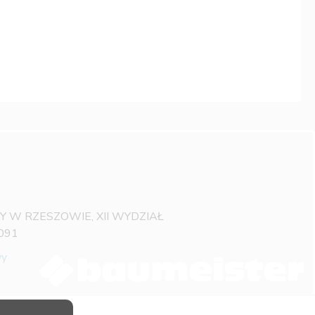
OWY W RZESZOWIE, XII WYDZIAŁ
091
wy