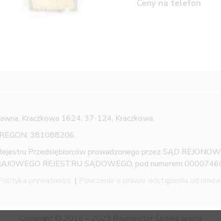
Ceny na telefon
Jawna,
Kraczkowa 1624, 37-124, Kraczkowa,
 REGON: 381088206,
 Rejestru Przedsiębiorców prowadzonego przez SĄD REJON
AJOWEGO REJESTRU SĄDOWEGO, pod numerem 0000746
Polityka prywatności
|
Pouczenie o prawie odstąpienia od umo
Copyright © 2016 – 2023 Baumeister Spółka Jawna