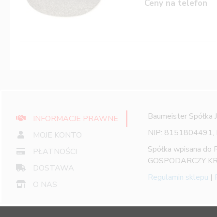
Ceny na telefon
Baumeister Spółka 
INFORMACJE PRAWNE
NIP: 8151804491,
MOJE KONTO
Spółka wpisana do
PŁATNOŚCI
GOSPODARCZY KR
DOSTAWA
Regulamin sklepu
|
O NAS