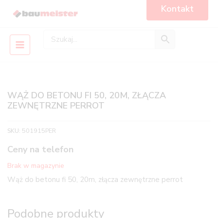
Skip
Main
Kontakt
to
Menu
content
WĄŻ DO BETONU FI 50, 20M, ZŁĄCZA
ZEWNĘTRZNE PERROT
SKU:
501915PER
Ceny na telefon
Brak w magazynie
Wąż do betonu fi 50, 20m, złącza zewnętrzne perrot
Podobne produkty