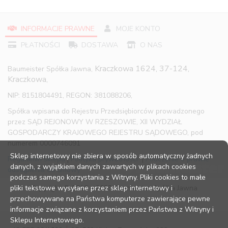
INFORMACJE PRAWNE
MOJE KONTO
PŁATNOŚCI
DOSTAWA
O NAS
Kraczkowa 1624, 37-124,
Baumeister Spółka Jawna,
Kraczkowa,
NIP: 8151804491, REGON: 381088206,
Spółka wpisana do Rejestru Przedsiębiorców prowadzonego
przez SĄD REJONOWY W RZESZOWIE, XII WYDZIAŁ
GOSPODARCZY KRAJOWEGO REJESTRU SĄDOWEGO, pod
numerem 0000746091
Sklep internetowy nie zbiera w sposób automatyczny żadnych
Regulamin sklepu
|
Polityka prywatności
|
Pouczenie o prawie
danych, z wyjątkiem danych zawartych w plikach cookies
odstąpienia od umowy
podczas samego korzystania z Witryny. Pliki cookies to małe
pliki tekstowe wysyłane przez sklep internetowy i
Copyright © 2016 – 2023 Baumeister Spółka Jawna
przechowywane na Państwa komputerze zawierające pewne
informacje związane z korzystaniem przez Państwa z Witryny i
Sklepu Internetowego.