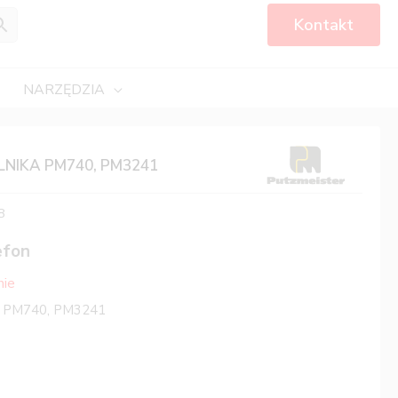
Kontakt
NARZĘDZIA
NIKA PM740, PM3241
8
efon
nie
ka PM740, PM3241