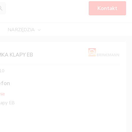
Kontakt
NARZĘDZIA
MKA KLAPY EB
10
efon
nie
lapy EB