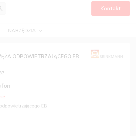
Kontakt
NARZĘDZIA
WĘŻA ODPOWIETRZAJĄCEGO EB
87
efon
nie
 odpowietrzającego EB