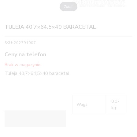
Zoom
TULEJA 40,7×64,5×40 BARACETAL
SKU:
202791007
Ceny na telefon
Brak w magazynie
Tuleja 40,7×64,5×40 baracetal
0,07
Waga
kg
Informacje dodatkowe