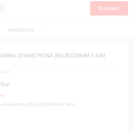
Kontakt
NARZĘDZIA
ONNA ZEWNĘTRZNA (BL) [BZ]48MM X 50M
8022
efon
nie
a Zewnętrzna (BL) [BZ]48mm x 50m