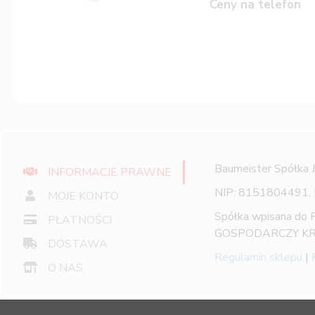
Ceny na telefon
Baumeister Spółka 
INFORMACJE PRAWNE
NIP: 8151804491,
MOJE KONTO
Spółka wpisana do
PŁATNOŚCI
GOSPODARCZY KR
DOSTAWA
Regulamin sklepu
|
O NAS