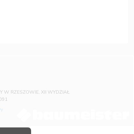
OWY W RZESZOWIE, XII WYDZIAŁ
091
wy