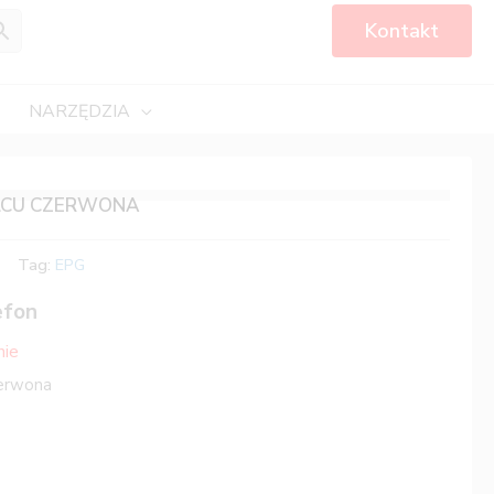
Kontakt
NARZĘDZIA
ILCU CZERWONA
Tag:
EPG
efon
nie
zerwona