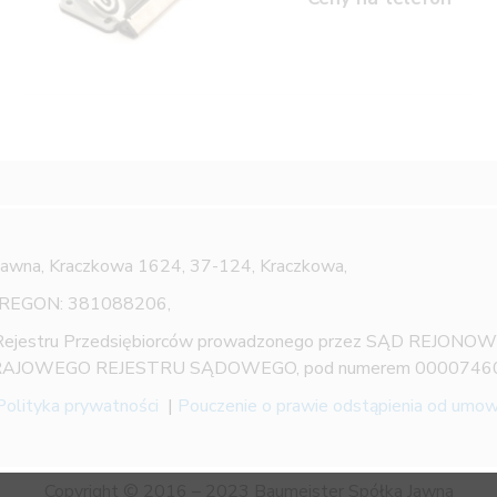
Jawna,
Kraczkowa 1624, 37-124, Kraczkowa,
 REGON: 381088206,
 Rejestru Przedsiębiorców prowadzonego przez SĄD REJON
AJOWEGO REJESTRU SĄDOWEGO, pod numerem 0000746
Polityka prywatności
|
Pouczenie o prawie odstąpienia od umo
Copyright © 2016 – 2023 Baumeister Spółka Jawna