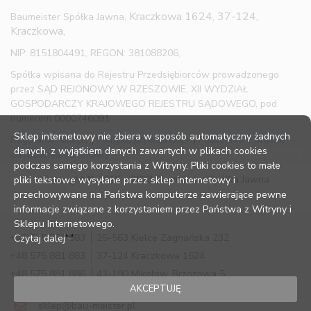
Kraczkowa 1624, 37-124,
Baumeister Spółka Jawna,
Kraczkowa,
NIP: 8151804491, REGON: 381088206,
Spółka wpisana do Rejestru Przedsiębiorców prowadzonego
przez SĄD REJONOWY W RZESZOWIE, XII WYDZIAŁ
GOSPODARCZY KRAJOWEGO REJESTRU SĄDOWEGO, pod
numerem 0000746091
Sklep internetowy nie zbiera w sposób automatyczny żadnych
Regulamin sklepu
|
Polityka prywatności
|
Pouczenie o prawie
danych, z wyjątkiem danych zawartych w plikach cookies
odstąpienia od umowy
podczas samego korzystania z Witryny. Pliki cookies to małe
Copyright © 2016 – 2023 Baumeister Spółka Jawna
pliki tekstowe wysyłane przez sklep internetowy i
przechowywane na Państwa komputerze zawierające pewne
informacje związane z korzystaniem przez Państwa z Witryny i
Sklepu Internetowego.
+48 575 881 883
25-563 Kielce Zagnańska 232
Czytaj dalej
+48 575 881 883
37-124 Kraczkowa 1624
+48 575 881 886
43-190 Mikołów, Brzozowa 5
AKCEPTUJĘ
sklep@bau-meister.pl