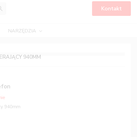
Kontakt
NARZĘDZIA
IERAJĄCY 940MM
efon
nie
jący 940mm