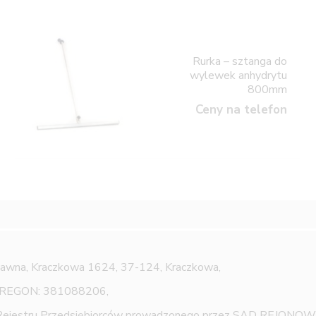
Rurka – sztanga do
wylewek anhydrytu
800mm
Ceny na telefon
Jawna,
Kraczkowa 1624, 37-124, Kraczkowa,
 REGON: 381088206,
 Rejestru Przedsiębiorców prowadzonego przez SĄD REJON