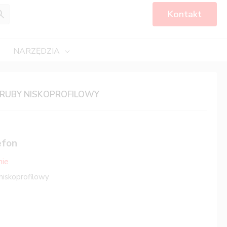
Kontakt
NARZĘDZIA
ŚRUBY NISKOPROFILOWY
efon
nie
 niskoprofilowy