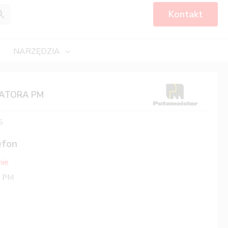
Kontakt
NARZĘDZIA
ATORA PM
5
efon
nie
a PM