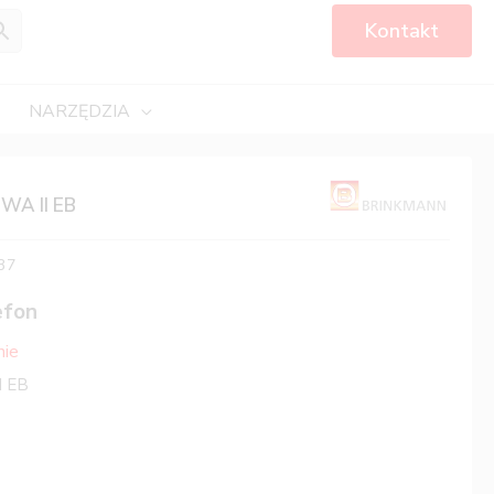
Kontakt
NARZĘDZIA
WA II EB
37
efon
nie
I EB