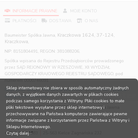
INFORMACJE PRAWNE
MOJE KONTO
PŁATNOŚCI
DOSTAWA
O NAS
Kraczkowa 1624, 37-124,
Baumeister Spółka Jawna,
Kraczkowa,
NIP: 8151804491, REGON: 381088206,
Spółka wpisana do Rejestru Przedsiębiorców prowadzonego
przez SĄD REJONOWY W RZESZOWIE, XII WYDZIAŁ
GOSPODARCZY KRAJOWEGO REJESTRU SĄDOWEGO, pod
numerem 0000746091
Sklep internetowy nie zbiera w sposób automatyczny żadnych
Regulamin sklepu
|
Polityka prywatności
|
Pouczenie o prawie
danych, z wyjątkiem danych zawartych w plikach cookies
odstąpienia od umowy
podczas samego korzystania z Witryny. Pliki cookies to małe
pliki tekstowe wysyłane przez sklep internetowy i
Copyright © 2016 – 2023 Baumeister Spółka Jawna
przechowywane na Państwa komputerze zawierające pewne
informacje związane z korzystaniem przez Państwa z Witryny i
Sklepu Internetowego.
+48 575 881 883
25-563 Kielce Zagnańska 232
Czytaj dalej