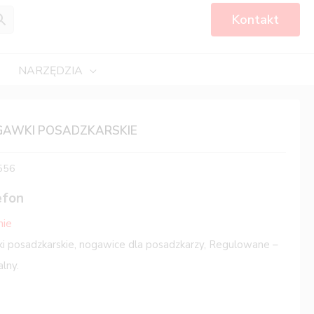
Kontakt
NARZĘDZIA
GAWKI POSADZKARSKIE
556
efon
nie
 posadzkarskie, nogawice dla posadzkarzy, Regulowane –
lny.