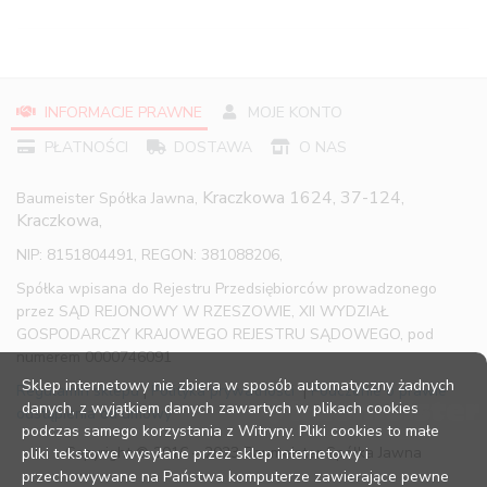
INFORMACJE PRAWNE
MOJE KONTO
PŁATNOŚCI
DOSTAWA
O NAS
Kraczkowa 1624, 37-124,
Baumeister Spółka Jawna,
Kraczkowa,
NIP: 8151804491, REGON: 381088206,
Spółka wpisana do Rejestru Przedsiębiorców prowadzonego
przez SĄD REJONOWY W RZESZOWIE, XII WYDZIAŁ
GOSPODARCZY KRAJOWEGO REJESTRU SĄDOWEGO, pod
numerem 0000746091
Sklep internetowy nie zbiera w sposób automatyczny żadnych
Regulamin sklepu
|
Polityka prywatności
|
Pouczenie o prawie
danych, z wyjątkiem danych zawartych w plikach cookies
odstąpienia od umowy
podczas samego korzystania z Witryny. Pliki cookies to małe
Copyright © 2016 – 2023 Baumeister Spółka Jawna
pliki tekstowe wysyłane przez sklep internetowy i
przechowywane na Państwa komputerze zawierające pewne