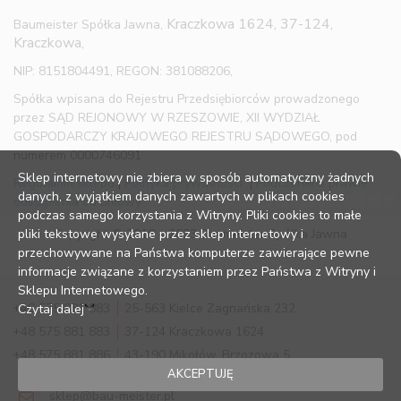
Kraczkowa 1624, 37-124,
Baumeister Spółka Jawna,
Kraczkowa,
NIP: 8151804491, REGON: 381088206,
Spółka wpisana do Rejestru Przedsiębiorców prowadzonego
przez SĄD REJONOWY W RZESZOWIE, XII WYDZIAŁ
GOSPODARCZY KRAJOWEGO REJESTRU SĄDOWEGO, pod
numerem 0000746091
Sklep internetowy nie zbiera w sposób automatyczny żadnych
Regulamin sklepu
|
Polityka prywatności
|
Pouczenie o prawie
danych, z wyjątkiem danych zawartych w plikach cookies
odstąpienia od umowy
podczas samego korzystania z Witryny. Pliki cookies to małe
pliki tekstowe wysyłane przez sklep internetowy i
Copyright © 2016 – 2023 Baumeister Spółka Jawna
przechowywane na Państwa komputerze zawierające pewne
informacje związane z korzystaniem przez Państwa z Witryny i
Sklepu Internetowego.
+48 575 881 883
25-563 Kielce Zagnańska 232
Czytaj dalej
+48 575 881 883
37-124 Kraczkowa 1624
+48 575 881 886
43-190 Mikołów, Brzozowa 5
AKCEPTUJĘ
sklep@bau-meister.pl