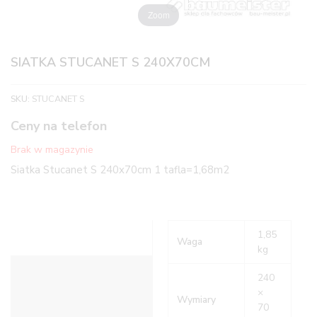
Zoom
SIATKA STUCANET S 240X70CM
SKU:
STUCANET S
Ceny na telefon
Brak w magazynie
Siatka Stucanet S 240x70cm 1 tafla=1,68m2
1,85
Waga
kg
Informacje dodatkowe
240
×
Wymiary
70