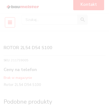
Skip
Main
Kontakt
to
Menu
content
ROTOR 2L54 D54 S100
SKU:
211739005
Ceny na telefon
Brak w magazynie
Rotor 2L54 D54 S100
Podobne produkty