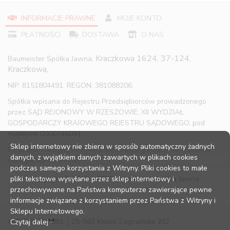
INFORMACJE PRAWNE
MOJE KONTO
PŁATNOŚCI
DOSTAWA
O NAS
Kraczkowa 1624, 37-124,
Baumeister Spółka Jawna,
Kraczkowa,
NIP: 8151804491, REGON: 381088206,
Spółka wpisana do Rejestru Przedsiębiorców prowadzonego
przez SĄD REJONOWY W RZESZOWIE, XII WYDZIAŁ
GOSPODARCZY KRAJOWEGO REJESTRU SĄDOWEGO, pod
numerem 0000746091
Sklep internetowy nie zbiera w sposób automatyczny żadnych
Regulamin sklepu
|
Polityka prywatności
|
Pouczenie o prawie
danych, z wyjątkiem danych zawartych w plikach cookies
odstąpienia od umowy
podczas samego korzystania z Witryny. Pliki cookies to małe
pliki tekstowe wysyłane przez sklep internetowy i
Copyright © 2016 – 2023 Baumeister Spółka Jawna
przechowywane na Państwa komputerze zawierające pewne
informacje związane z korzystaniem przez Państwa z Witryny i
Sklepu Internetowego.
+48 575 881 883
25-563 Kielce Zagnańska 232
Czytaj dalej