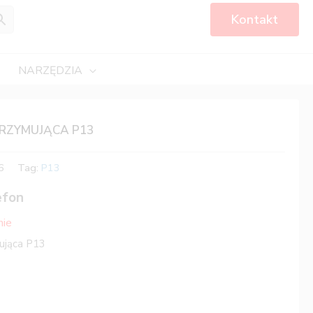
Kontakt
NARZĘDZIA
RZYMUJĄCA P13
6
Tag:
P13
efon
nie
ująca P13