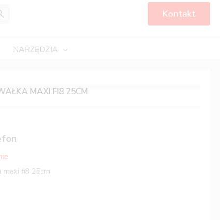
Kontakt
NARZĘDZIA
AŁKA MAXI FI8 25CM
efon
nie
 maxi fi8 25cm