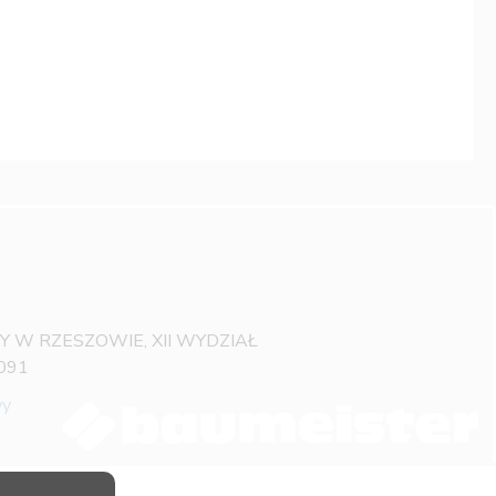
OWY W RZESZOWIE, XII WYDZIAŁ
091
wy