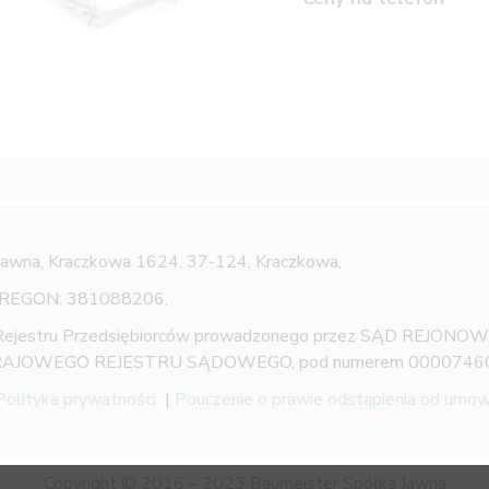
Jawna,
Kraczkowa 1624, 37-124, Kraczkowa,
 REGON: 381088206,
 Rejestru Przedsiębiorców prowadzonego przez SĄD REJON
AJOWEGO REJESTRU SĄDOWEGO, pod numerem 0000746
Polityka prywatności
|
Pouczenie o prawie odstąpienia od umo
Copyright © 2016 – 2023 Baumeister Spółka Jawna