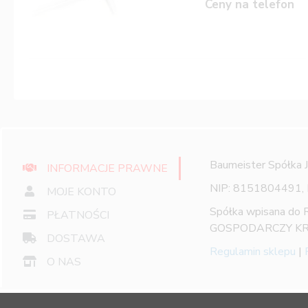
Ceny na telefon
Baumeister Spółka 
INFORMACJE PRAWNE
NIP: 8151804491,
MOJE KONTO
Spółka wpisana do
PŁATNOŚCI
GOSPODARCZY KR
DOSTAWA
Regulamin sklepu
|
O NAS