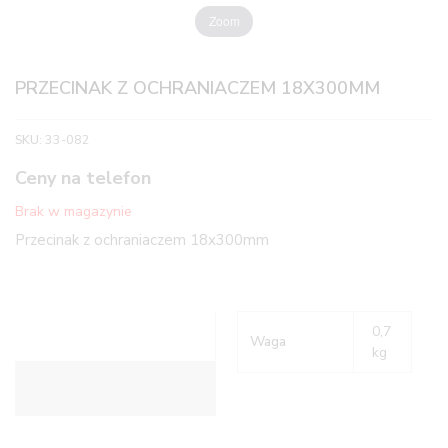
Zoom
PRZECINAK Z OCHRANIACZEM 18X300MM
SKU:
33-082
Ceny na telefon
Brak w magazynie
Przecinak z ochraniaczem 18x300mm
0,7
Waga
kg
Informacje dodatkowe