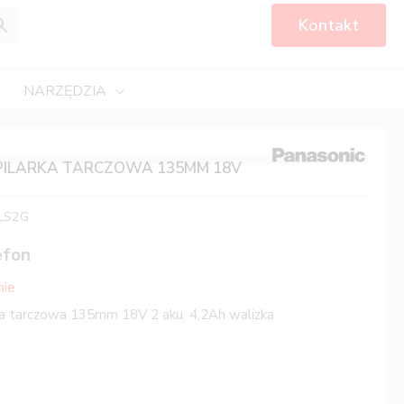
Kontakt
NARZĘDZIA
PILARKA TARCZOWA 135MM 18V
LS2G
efon
nie
ka tarczowa 135mm 18V 2 aku. 4,2Ah walizka