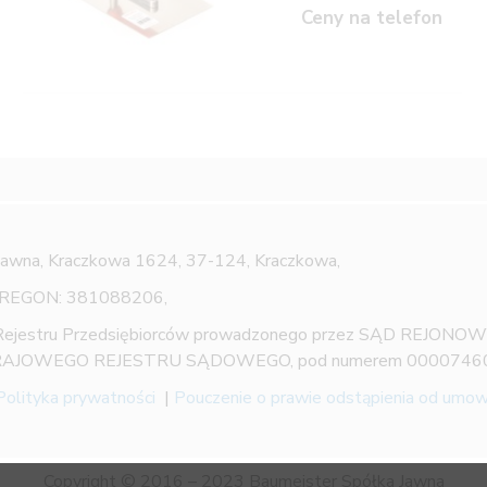
Ceny na telefon
Jawna,
Kraczkowa 1624, 37-124, Kraczkowa,
 REGON: 381088206,
 Rejestru Przedsiębiorców prowadzonego przez SĄD REJON
AJOWEGO REJESTRU SĄDOWEGO, pod numerem 0000746
Polityka prywatności
|
Pouczenie o prawie odstąpienia od umo
Copyright © 2016 – 2023 Baumeister Spółka Jawna