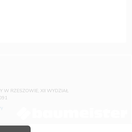
OWY W RZESZOWIE, XII WYDZIAŁ
091
wy