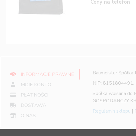
Ceny na telefon
Baumeister Spółka 
INFORMACJE PRAWNE
NIP: 8151804491,
MOJE KONTO
Spółka wpisana do
PŁATNOŚCI
GOSPODARCZY KR
DOSTAWA
Regulamin sklepu
|
O NAS