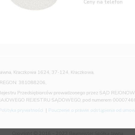
Ceny na telefon
Jawna,
Kraczkowa 1624, 37-124, Kraczkowa,
 REGON: 381088206,
 Rejestru Przedsiębiorców prowadzonego przez SĄD REJON
AJOWEGO REJESTRU SĄDOWEGO, pod numerem 0000746
Polityka prywatności
|
Pouczenie o prawie odstąpienia od umo
Copyright © 2016 – 2023 Baumeister Spółka Jawna