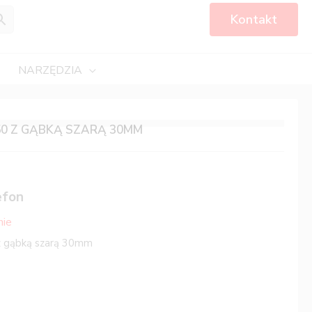
Kontakt
NARZĘDZIA
50 Z GĄBKĄ SZARĄ 30MM
efon
nie
 gąbką szarą 30mm