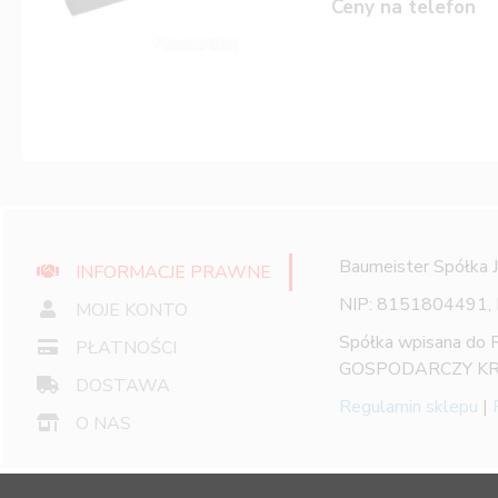
Ceny na telefon
Baumeister Spółka 
INFORMACJE PRAWNE
NIP: 8151804491,
MOJE KONTO
Spółka wpisana do
PŁATNOŚCI
GOSPODARCZY KR
DOSTAWA
Regulamin sklepu
|
O NAS