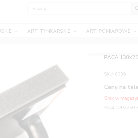
SKIE
ART. TYNKARSKIE
ART. POMIAROWE
PACA 130×2
SKU:
6038
Ceny na tel
Brak w magazy
Paca 130×250 z