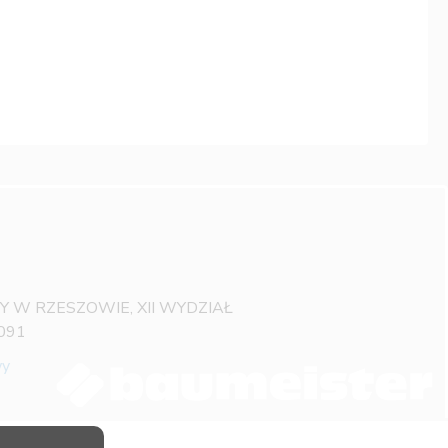
OWY W RZESZOWIE, XII WYDZIAŁ
091
wy