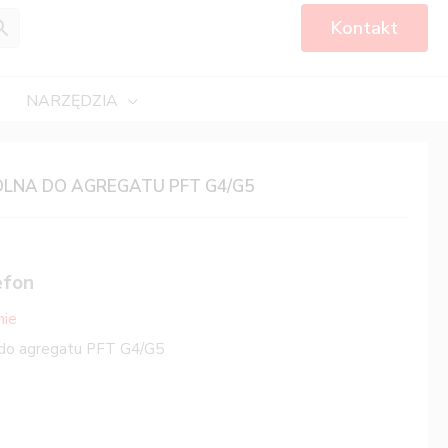
Kontakt
NARZĘDZIA
OLNA DO AGREGATU PFT G4/G5
efon
nie
 do agregatu PFT G4/G5