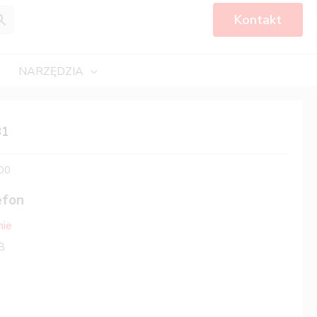
Kontakt
NARZĘDZIA
B1
00
efon
nie
B