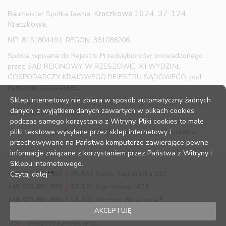
Kraczkowa 1624, 37-124,
Baumeister Spółka Jawna,
Kraczkowa,
NIP: 8151804491, REGON: 381088206,
Spółka wpisana do Rejestru Przedsiębiorców prowadzonego
przez SĄD REJONOWY W RZESZOWIE, XII WYDZIAŁ
GOSPODARCZY KRAJOWEGO REJESTRU SĄDOWEGO, pod
numerem 0000746091
Sklep internetowy nie zbiera w sposób automatyczny żadnych
Regulamin sklepu
|
Polityka prywatności
|
Pouczenie o prawie
danych, z wyjątkiem danych zawartych w plikach cookies
odstąpienia od umowy
podczas samego korzystania z Witryny. Pliki cookies to małe
pliki tekstowe wysyłane przez sklep internetowy i
Copyright © 2016 – 2023 Baumeister Spółka Jawna
przechowywane na Państwa komputerze zawierające pewne
informacje związane z korzystaniem przez Państwa z Witryny i
Sklepu Internetowego.
+48 575 881 883
25-563 Kielce Zagnańska 232
Czytaj dalej
+48 575 881 883
37-124 Kraczkowa 1624
+48 575 881 886
43-190 Mikołów, Brzozowa 5
AKCEPTUJĘ
sklep@bau-meister.pl