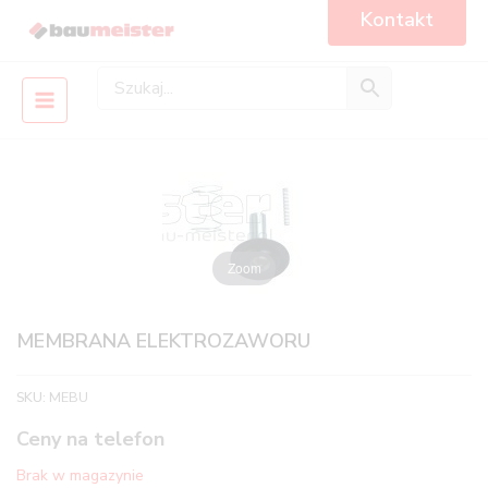
Skip
Main
Kontakt
to
Menu
content
Zoom
MEMBRANA ELEKTROZAWORU
SKU:
MEBU
Ceny na telefon
Brak w magazynie