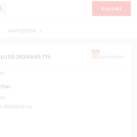
Kontakt
NARZĘDZIA
U EB 260/43/45 TYŁ
81
efon
nie
B 260/43/45 tył