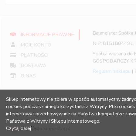
Baumeister Spółka 
INFORMACJE PRAWNE
NIP: 8151804491,
MOJE KONTO
Spółka wpisana do
PŁATNOŚCI
GOSPODARCZY KR
DOSTAWA
Regulamin sklepu
|
O NAS
Sklep internetowy nie zbiera w sposób automatyczny żadnyc
cookies podczas samego korzystania z Witryny. Pliki cookies
internetowy i przechowywane na Państwa komputerze zawier
Państwa z Witryny i Sklepu Internetowego.
Czytaj dalej
sklep@bau-meister.pl