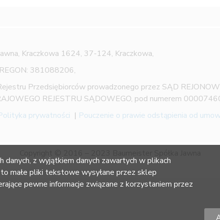
Jawna,
Kraczkowa 1624, 37-124, Kraczkowa,
 REGON: 381088206,
 Rejestru Przedsiębiorców prowadzonego przez SĄD REJON
AJOWEGO REJESTRU SĄDOWEGO, pod numerem 0000746
Polityka prywatności
|
Pouczenie o prawie odstąpienia od umo
Copyright © 2016 – 2023 Baumeister Spółka Jawna
h danych, z wyjątkiem danych zawartych w plikach
 to małe pliki tekstowe wysyłane przez sklep
ające pewne informacje związane z korzystaniem przez