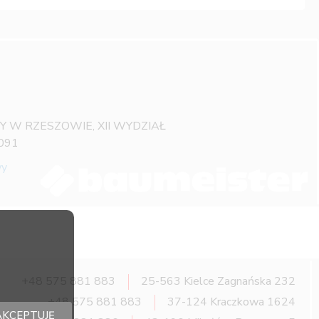
OWY W RZESZOWIE, XII WYDZIAŁ
091
wy
+48 575 881 883
25-563 Kielce Zagnańska 232
+48 575 881 883
37-124 Kraczkowa 1624
AKCEPTUJĘ