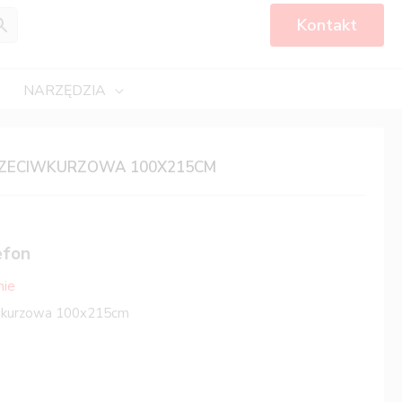
Kontakt
NARZĘDZIA
ZECIWKURZOWA 100X215CM
efon
nie
iwkurzowa 100x215cm