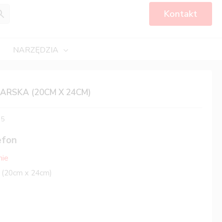
Kontakt
NARZĘDZIA
ARSKA (20CM X 24CM)
65
efon
nie
a (20cm x 24cm)