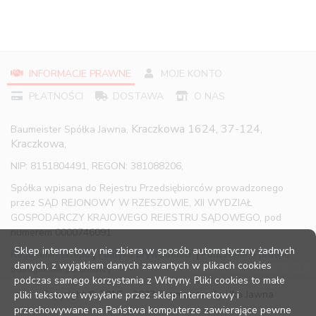
INFORMACJE PRAWNE
MOJE KONTO
PŁATNOŚCI
DOSTAWA
O NAS
Kraczkowa 1624, 37-124,
Baumeister Spółka Jawna,
Kraczkowa,
NIP: 8151804491, REGON: 381088206,
Spółka wpisana do Rejestru Przedsiębiorców prowadzonego
przez SĄD REJONOWY W RZESZOWIE, XII WYDZIAŁ
GOSPODARCZY KRAJOWEGO REJESTRU SĄDOWEGO, pod
numerem 0000746091
Sklep internetowy nie zbiera w sposób automatyczny żadnych
Regulamin sklepu
|
Polityka prywatności
|
Pouczenie o prawie
danych, z wyjątkiem danych zawartych w plikach cookies
odstąpienia od umowy
podczas samego korzystania z Witryny. Pliki cookies to małe
Copyright © 2016 – 2023 Baumeister Spółka Jawna
pliki tekstowe wysyłane przez sklep internetowy i
przechowywane na Państwa komputerze zawierające pewne