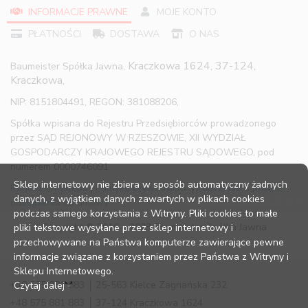
INFORMACJE PRAWNE
MOJE KONTO
PŁATNOŚCI
DOSTAWA
O NAS
Kraczkowa 1624, 37-124,
Baumeister Spółka Jawna,
Kraczkowa,
NIP: 8151804491, REGON: 381088206,
Spółka wpisana do Rejestru Przedsiębiorców prowadzonego
przez SĄD REJONOWY W RZESZOWIE, XII WYDZIAŁ
GOSPODARCZY KRAJOWEGO REJESTRU SĄDOWEGO, pod
numerem 0000746091
Sklep internetowy nie zbiera w sposób automatyczny żadnych
Regulamin sklepu
|
Polityka prywatności
|
Pouczenie o prawie
danych, z wyjątkiem danych zawartych w plikach cookies
odstąpienia od umowy
podczas samego korzystania z Witryny. Pliki cookies to małe
Copyright © 2016 – 2023 Baumeister Spółka Jawna
pliki tekstowe wysyłane przez sklep internetowy i
przechowywane na Państwa komputerze zawierające pewne
informacje związane z korzystaniem przez Państwa z Witryny i
Sklepu Internetowego.
+48 575 881 883
25-563 Kielce Zagnańska 232
Czytaj dalej
+48 575 881 883
37-124 Kraczkowa 1624