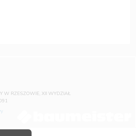
OWY W RZESZOWIE, XII WYDZIAŁ
091
wy