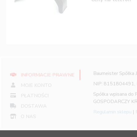
Baumeister Spółka 
INFORMACJE PRAWNE
NIP: 8151804491,
MOJE KONTO
Spółka wpisana do
PŁATNOŚCI
GOSPODARCZY KR
DOSTAWA
Regulamin sklepu
|
O NAS