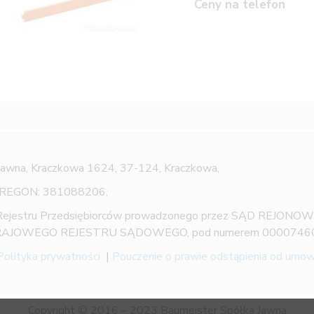
Ceny na telefon
Jawna,
Kraczkowa 1624, 37-124, Kraczkowa,
 REGON: 381088206,
 Rejestru Przedsiębiorców prowadzonego przez SĄD REJON
AJOWEGO REJESTRU SĄDOWEGO, pod numerem 0000746
Polityka prywatności
|
Pouczenie o prawie odstąpienia od umo
Copyright © 2016 – 2023 Baumeister Spółka Jawna