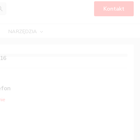
Kontakt
NARZĘDZIA
 16
efon
nie