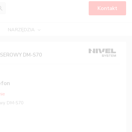
Kontakt
NARZĘDZIA
ASEROWY DM-S70
efon
nie
rowy DM-S70